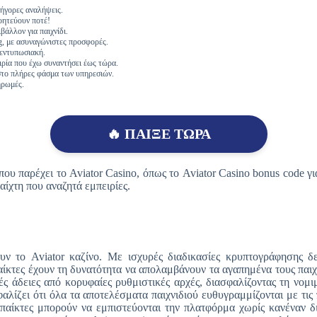
ρήγορες αναλήψεις.
γοητεύουν ποτέ!
βάλλον για παιχνίδι.
ng, με ασυναγώνιστες προσφορές.
 εντυπωσιακή.
ιρία που έχω συναντήσει έως τώρα.
στο πλήρες φάσμα των υπηρεσιών.
ηρωμές.
🔥 ΠΑΙΞΕ ΤΩΡΑ
ου παρέχει το Aviator Casino, όπως το Aviator Casino bonus code για
αίχτη που αναζητά εμπειρίες.
ουν το Aviator καζίνο. Με ισχυρές διαδικασίες κρυπτογράφησης 
ίκτες έχουν τη δυνατότητα να απολαμβάνουν τα αγαπημένα τους παιχν
ές άδειες από κορυφαίες ρυθμιστικές αρχές, διασφαλίζοντας τη νομι
σφαλίζει ότι όλα τα αποτελέσματα παιχνιδιού ευθυγραμμίζονται με τι
ι παίκτες μπορούν να εμπιστεύονται την πλατφόρμα χωρίς κανέναν 