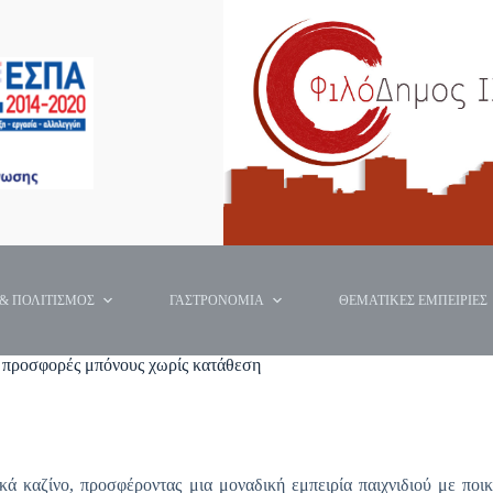
 & ΠΟΛΙΤΙΣΜΟΣ
ΓΑΣΤΡΟΝΟΜΙΑ
ΘΕΜΑΤΙΚΕΣ ΕΜΠΕΙΡΙΕΣ
ι προσφορές μπόνους χωρίς κατάθεση
κά καζίνο, προσφέροντας μια μοναδική εμπειρία παιχνιδιού με ποικ