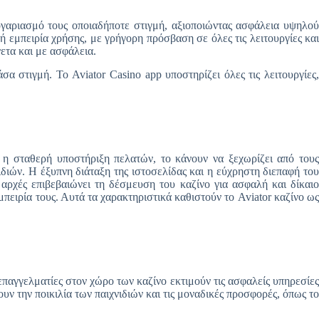
ογαριασμό τους οποιαδήποτε στιγμή, αξιοποιώντας ασφάλεια υψηλού
 εμπειρία χρήσης, με γρήγορη πρόσβαση σε όλες τις λειτουργίες και
νετα και με ασφάλεια.
α στιγμή. Το Aviator Casino app υποστηρίζει όλες τις λειτουργίες,
ι η σταθερή υποστήριξη πελατών, το κάνουν να ξεχωρίζει από τους
ιδιών. Η έξυπνη διάταξη της ιστοσελίδας και η εύχρηστη διεπαφή του
 αρχές επιβεβαιώνει τη δέσμευση του καζίνο για ασφαλή και δίκαιο
μπειρία τους. Αυτά τα χαρακτηριστικά καθιστούν το Aviator καζίνο ως
ι επαγγελματίες στον χώρο των καζίνο εκτιμούν τις ασφαλείς υπηρεσίες
υν την ποικιλία των παιχνιδιών και τις μοναδικές προσφορές, όπως το