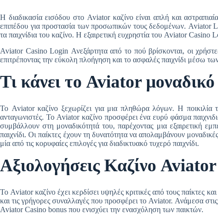
Η διαδικασία εισόδου στο Aviator καζίνο είναι απλή και αστραπια
επιπέδου για προστασία των προσωπικών τους δεδομένων. Aviator Lo
τα παιχνίδια του καζίνο. Η εξαιρετική ευχρηστία του Aviator Casino 
Aviator Casino Login Ανεξάρτητα από το πού βρίσκονται, οι χρήστε
επιτρέποντας την εύκολη πλοήγηση και το ασφαλές παιχνίδι μέσω τω
Τι κάνει το Aviator μοναδικό
Το Aviator καζίνο ξεχωρίζει για μια πληθώρα λόγων. Η ποικιλία 
ανταγωνιστές. Το Aviator καζίνο προσφέρει ένα ευρύ φάσμα παιχνιδιώ
συμβάλλουν στη μοναδικότητά του, παρέχοντας μια εξαιρετική εμπε
παιχνίδι. Οι παίκτες έχουν τη δυνατότητα να απολαμβάνουν μοναδικές
μία από τις κορυφαίες επιλογές για διαδικτυακό τυχερό παιχνίδι.
Αξιολογήσεις Καζίνο Aviator
Το Aviator καζίνο έχει κερδίσει υψηλές κριτικές από τους παίκτες κα
και τις γρήγορες συναλλαγές που προσφέρει το Aviator. Ανάμεσα στις 
Aviator Casino bonus που ενισχύει την ενασχόληση των παικτών.