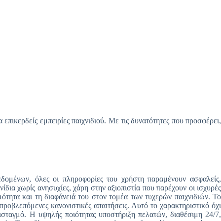
 επικερδείς εμπειρίες παιχνιδιού. Με τις δυνατότητες που προσφέρει,
δεδομένων, όλες οι πληροφορίες του χρήστη παραμένουν ασφαλείς,
ίδια χωρίς ανησυχίες, χάρη στην αξιοπιστία που παρέχουν οι ισχυρές
μότητα και τη διαφάνειά του στον τομέα των τυχερών παιχνιδιών. Το
ς προβλεπόμενες κανονιστικές απαιτήσεις. Αυτό το χαρακτηριστικό όχι
δισταγμό. Η υψηλής ποιότητας υποστήριξη πελατών, διαθέσιμη 24/7,