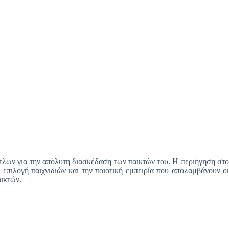
ίτλων για την απόλυτη διασκέδαση των παικτών του. Η περιήγηση στο
η επιλογή παιχνιδιών και την ποιοτική εμπειρία που απολαμβάνουν οι
αικτών.