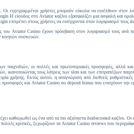
ία. Οι εγγεγραμμένοι χρήστες μπορούν εύκολα να εισέλθουν στον λ
gin Η είσοδος στο Aviator καζίνο εξασφαλίζει μια ασφαλή και ομαλή
Login επιτρέπει στους χρήστες να εισέρχονται στον λογαριασμό τους ά
ς του Aviator Casino έχουν πρόσβαση στον λογαριασμό τους ανά πάσ
ν κινητών συσκευών.
των παιχνιδιών, οι πολλές και πρωτοποριακές προσφορές, αλλά κα
ν, ικανοποιώντας τους λάτρεις των slots και των επιτραπέζιων παιχν
ιρία χρήσης. Εκτός αυτού, η αναγνώριση από διεθνείς ρυθμιστικές
 προσφορές και Aviator Casino no deposit bonus που ενισχύουν την ε
ι έχει καθιερωθεί ως ένα από τα πιο αξιόπιστα διαδικτυακά καζίνο. Ο
πολλές κριτικές, ξεχωρίζουν τα Aviator Casino reviews που περιγράφο