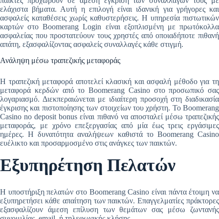
παίκτες προχωρούν σε άμεση έγκριση των συναλλαγών τους με
ελάχιστα βήματα. Αυτή η επιλογή είναι ιδανική για γρήγορες και
ασφαλείς καταθέσεις χωρίς καθυστερήσεις. Η υπηρεσία πιστωτικών
καρτών στο Boomerang Login είναι εξοπλισμένη με πρωτόκολλα
ασφαλείας που προστατεύουν τους χρηστές από οποιαδήποτε πιθανή
απάτη, εξασφαλίζοντας ασφαλείς συναλλαγές κάθε στιγμή.
Ανάληψη μέσω τραπεζικής μεταφοράς
Η τραπεζική μεταφορά αποτελεί κλασική και ασφαλή μέθοδο για τη
μεταφορά κερδών από το Boomerang Casino στο προσωπικό σας
λογαριασμό. Διεκπεραιώνεται με ιδιαίτερη προσοχή στη διαδικασία
έγκρισης και πιστοποίησης των στοιχείων του χρήστη. Το Boomerang
Casino no deposit bonus είναι πιθανό να αποσταλεί μέσω τραπεζικής
μεταφοράς, με χρόνο επεξεργασίας από μία έως τρεις εργάσιμες
ημέρες. Η δυνατότητα αναλήψεων καθιστά το Boomerang Casino
ευέλικτο και προσαρμοσμένο στις ανάγκες των παικτών.
Εξυπηρέτηση Πελατών
Η υποστήριξη πελατών στο Boomerang Casino είναι πάντα έτοιμη να
εξυπηρετήσει κάθε απαίτηση των παικτών. Επαγγελματίες πράκτορες
εξασφαλίζουν άμεση επίλυση των θεμάτων σας μέσω ζωντανής
συνομιλίας, email, ή τηλεφωνικής κλήσης.