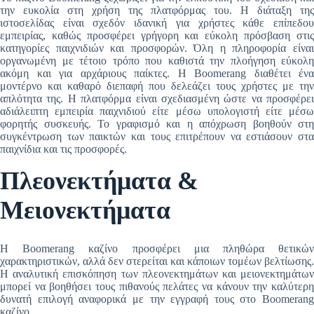
την ευκολία στη χρήση της πλατφόρμας του. Η διάταξη της
ιστοσελίδας είναι σχεδόν ιδανική για χρήστες κάθε επίπεδου
εμπειρίας, καθώς προσφέρει γρήγορη και εύκολη πρόσβαση στις
κατηγορίες παιχνιδιών και προσφορών. Όλη η πληροφορία είναι
οργανωμένη με τέτοιο τρόπο που καθιστά την πλοήγηση εύκολη
ακόμη και για αρχάριους παίκτες. Η Boomerang διαθέτει ένα
μοντέρνο και καθαρό διεπαφή που δελεάζει τους χρήστες με την
απλότητα της. Η πλατφόρμα είναι σχεδιασμένη ώστε να προσφέρει
αδιάλειπτη εμπειρία παιχνιδιού είτε μέσω υπολογιστή είτε μέσω
φορητής συσκευής. Το γραφισμό και η απόχρωση βοηθούν στη
συγκέντρωση των παικτών και τους επιτρέπουν να εστιάσουν στα
παιχνίδια και τις προσφορές.
Πλεονεκτήματα &
Μειονεκτήματα
Η Boomerang καζίνο προσφέρει μια πληθώρα θετικών
χαρακτηριστικών, αλλά δεν στερείται και κάποιων τομέων βελτίωσης.
Η αναλυτική επισκόπηση των πλεονεκτημάτων και μειονεκτημάτων
μπορεί να βοηθήσει τους πιθανούς πελάτες να κάνουν την καλύτερη
δυνατή επιλογή αναφορικά με την εγγραφή τους στο Boomerang
καζίνο.