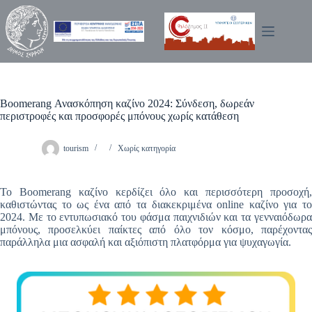
Μετάβαση
στο
περιεχόμενο
Boomerang Ανασκόπηση καζίνο 2024: Σύνδεση, δωρεάν
περιστροφές και προσφορές μπόνους χωρίς κατάθεση
tourism
Χωρίς κατηγορία
Το Boomerang καζίνο κερδίζει όλο και περισσότερη προσοχή,
καθιστώντας το ως ένα από τα διακεκριμένα online καζίνο για το
2024. Με το εντυπωσιακό του φάσμα παιχνιδιών και τα γενναιόδωρα
μπόνους, προσελκύει παίκτες από όλο τον κόσμο, παρέχοντας
παράλληλα μια ασφαλή και αξιόπιστη πλατφόρμα για ψυχαγωγία.