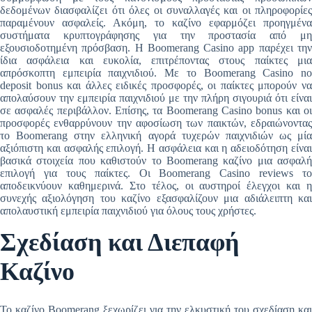
δεδομένων διασφαλίζει ότι όλες οι συναλλαγές και οι πληροφορίες
παραμένουν ασφαλείς. Ακόμη, το καζίνο εφαρμόζει προηγμένα
συστήματα κρυπτογράφησης για την προστασία από μη
εξουσιοδοτημένη πρόσβαση. Η Boomerang Casino app παρέχει την
ίδια ασφάλεια και ευκολία, επιτρέποντας στους παίκτες μια
απρόσκοπτη εμπειρία παιχνιδιού. Με το Boomerang Casino no
deposit bonus και άλλες ειδικές προσφορές, οι παίκτες μπορούν να
απολαύσουν την εμπειρία παιχνιδιού με την πλήρη σιγουριά ότι είναι
σε ασφαλές περιβάλλον. Επίσης, τα Boomerang Casino bonus και οι
προσφορές ενθαρρύνουν την αφοσίωση των παικτών, εδραιώνοντας
το Boomerang στην ελληνική αγορά τυχερών παιχνιδιών ως μία
αξιόπιστη και ασφαλής επιλογή. Η ασφάλεια και η αδειοδότηση είναι
βασικά στοιχεία που καθιστούν το Boomerang καζίνο μια ασφαλή
επιλογή για τους παίκτες. Οι Boomerang Casino reviews το
αποδεικνύουν καθημερινά. Στο τέλος, οι αυστηροί έλεγχοι και η
συνεχής αξιολόγηση του καζίνο εξασφαλίζουν μια αδιάλειπτη και
απολαυστική εμπειρία παιχνιδιού για όλους τους χρήστες.
Σχεδίαση και Διεπαφή
Καζίνο
Το καζίνο Boomerang ξεχωρίζει για την ελκυστική του σχεδίαση και