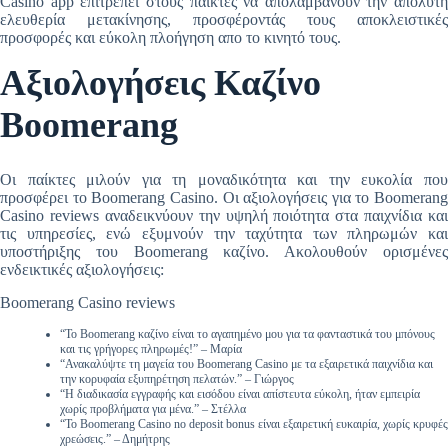
Casino app επιτρέπει στους παίκτες να απολαμβάνουν την απόλυτη
ελευθερία μετακίνησης, προσφέροντάς τους αποκλειστικές
προσφορές και εύκολη πλοήγηση απο το κινητό τους.
Αξιολογήσεις Καζίνο
Boomerang
Οι παίκτες μιλούν για τη μοναδικότητα και την ευκολία που
προσφέρει το Boomerang Casino. Οι αξιολογήσεις για το Boomerang
Casino reviews αναδεικνύουν την υψηλή ποιότητα στα παιχνίδια και
τις υπηρεσίες, ενώ εξυμνούν την ταχύτητα των πληρωμών και
υποστήριξης του Boomerang καζίνο. Ακολουθούν ορισμένες
ενδεικτικές αξιολογήσεις:
Boomerang Casino reviews
“Το Boomerang καζίνο είναι το αγαπημένο μου για τα φανταστικά του μπόνους
και τις γρήγορες πληρωμές!” – Μαρία
“Ανακαλύψτε τη μαγεία του Boomerang Casino με τα εξαιρετικά παιχνίδια και
την κορυφαία εξυπηρέτηση πελατών.” – Γιώργος
“Η διαδικασία εγγραφής και εισόδου είναι απίστευτα εύκολη, ήταν εμπειρία
χωρίς προβλήματα για μένα.” – Στέλλα
“Το Boomerang Casino no deposit bonus είναι εξαιρετική ευκαιρία, χωρίς κρυφές
χρεώσεις.” – Δημήτρης