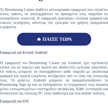
Το Boomerang Casino διαθέτει μία κορυφαία εφαρμογή που επιτρέπει
στους παίκτες να απολαμβάνουν τα αγαπημένα τους παιχνίδια σε
οποιαδήποτε συσκευή. Η εφαρμογή προσφέρει πλούσια γραφικά και
εύκολη περιήγηση, κάνοντας την εμπειρία του χρήστη πραγματικά
ευχάριστη.
🔥 ΠΑΙΞΕ ΤΩΡΑ
Εφαρμογή για Κινητά Android
Η εφαρμογή του Boomerang Casino για Android, έχει σχεδιαστεί
ειδικά για να παρέχει μία ομαλή και αδιάλειπτη εμπειρία παιχνιδιού.
Οι παίκτες μπορούν να απολαμβάνουν κάθε παιχνίδι με αποδοτικά
γραφικά και υψηλή ευκρίνεια, ανεξάρτητα από το τύπο της συσκευής
τους. Οι χρήστες Android μπορούν να πραγματοποιήσουν το
Boomerang Sign up και να διατηρήσουν το λογαριασμό τους ασφαλή
μέσω ενσωματωμένων συστημάτων ασφαλείας. Κάθε λειτουργία και
δυνατότητα της έκδοσης PC είναι διαθέσιμη και στη mobile έκδοση.
Εφαρμογή για iOS