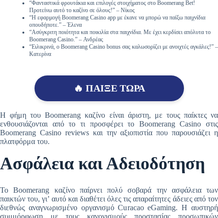
“Φανταστικά φρουτάκια και επιλογές στοιχήματος στο Boomerang Bet!
Προτείνω αυτό το καζίνο σε όλους!” – Νίκος
“Η εφαρμογή Boomerang Casino app με έκανε να μπορώ να παίξω παιχνίδια
οπουδήποτε.” – Έλενα
“Ασύγκριτη ποιότητα και ποικιλία στα παιχνίδια. Με έχει κερδίσει απόλυτα το
Boomerang Casino.” – Ανδρέας
“Ειλικρινά, ο Boomerang Casino bonus σας καλωσορίζει με ανοιχτές αγκάλες!” –
Κατερίνα
🔥 ΠΑΙΞΕ ΤΩΡΑ
Η φήμη του Boomerang καζίνο είναι άριστη, με τους παίκτες να
ενθουσιάζονται από το τι προσφέρει το Boomerang Casino στις
Boomerang Casino reviews και την αξιοπιστία που παρουσιάζει η
πλατφόρμα του.
Ασφάλεια και Αδειοδότηση
Το Boomerang καζίνο παίρνει πολύ σοβαρά την ασφάλεια των
παικτών του, γι’ αυτό και διαθέτει όλες τις απαραίτητες άδειες από τον
διεθνώς αναγνωρισμένο οργανισμό Curacao eGaming. Η αυστηρή
συμμόρφωση με τους κανονισμούς προστασίας προσωπικών