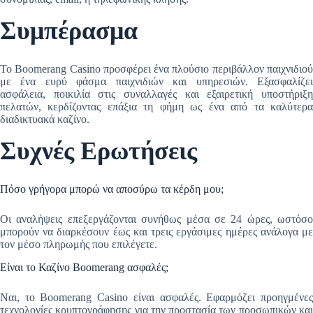
Συμπέρασμα
Το Boomerang Casino προσφέρει ένα πλούσιο περιβάλλον παιχνιδιού
με ένα ευρύ φάσμα παιχνιδιών και υπηρεσιών. Εξασφαλίζει
ασφάλεια, ποικιλία στις συναλλαγές και εξαιρετική υποστήριξη
πελατών, κερδίζοντας επάξια τη φήμη ως ένα από τα καλύτερα
διαδικτυακά καζίνο.
Συχνές Ερωτήσεις
Πόσο γρήγορα μπορώ να αποσύρω τα κέρδη μου;
Οι αναλήψεις επεξεργάζονται συνήθως μέσα σε 24 ώρες, ωστόσο
μπορούν να διαρκέσουν έως και τρεις εργάσιμες ημέρες ανάλογα με
τον μέσο πληρωμής που επιλέγετε.
Είναι το Καζίνο Boomerang ασφαλές;
Ναι, το Boomerang Casino είναι ασφαλές. Εφαρμόζει προηγμένες
τεχνολογίες κρυπτογράφησης για την προστασία των προσωπικών και