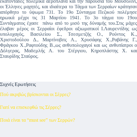
εκατοντάδες πολεμικά αεροπλάνα και την παρουσία του Μουσολίνι,
οι Έλληνες μαχητές, και ιδιαίτερα το Τάγμα των Σερραίων κράτησαν
απόρθητο το ύψωμα 731. Το 19ο Σύνταγμα Πεζικού πολέμησε
ηρωικά μέχρι τις 31 Μαρτίου 1941. Το 3ο τάγμα του 19ου
Συντάγματος έχασε πάνω από το μισό της δύναμής του.Στις μάχες
έλαβαν μέρος οι Σερραίοι έφεδροι αξιωματικοί Ι.Λαυρεντίδης ως
υπολοχαγός, Βασιλείου Σ., Τσεσμετζής Ο., Ρούντος Κ.,
Χριστοδούλου Δ., Μαρτίνοβιτς Α., Χρυσάφης Χ.,Ραβάνης Γ.,
Φράγκου Χ.,Ραφτούδης Β.,ως ανθυπολοχαγοί και ως ανθυπίατροι ο
Δόλγερας, Μαδεμλής Α. του Στέργιου, Κηροπλάστης Χ. και
Σταυρίδης Σταύρος.
Συχνές Ερωτήσεις
Πού ακριβώς βρίσκονται οι Σέρρες?
Γιατί να επισκεφθώ τις Σέρρες?
Ποιά είναι τα “must see” των Σερρών?