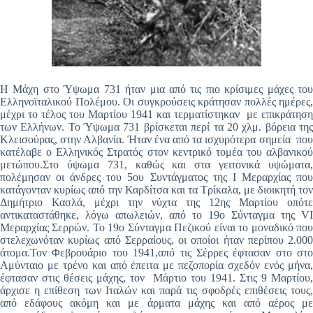
Η Μάχη στο Ύψωμα 731 ήταν μια από τις πιο κρίσιμες μάχες του
Ελληνοϊταλικού Πολέμου. Οι συγκρούσεις κράτησαν πολλές ημέρες,
μέχρι το τέλος του Μαρτίου 1941 και τερματίστηκαν με επικράτηση
των Ελλήνων. Το Ύψωμα 731 βρίσκεται περί τα 20 χλμ. βόρεια της
Κλεισούρας, στην Αλβανία. Ήταν ένα από τα ισχυρότερα σημεία που
κατέλαβε ο Ελληνικός Στρατός στον κεντρικό τομέα του αλβανικού
μετώπου.Στο ύψωμα 731, καθώς και στα γειτονικά υψώματα,
πολέμησαν οι άνδρες του 5ου Συντάγματος της I Μεραρχίας που
κατάγονταν κυρίως από την Καρδίτσα και τα Τρίκαλα, με διοικητή τον
Δημήτριο Κασλά, μέχρι την νύχτα της 12ης Μαρτίου οπότε
αντικαταστάθηκε, λόγω απωλειών, από το 19ο Σύνταγμα της VI
Μεραρχίας Σερρών. Το 19ο Σύνταγμα Πεζικού είναι το μοναδικό που
στελεχωνόταν κυρίως από Σερραίους, οι οποίοι ήταν περίπου 2.000
άτομα.Τον Φεβρουάριο του 1941,από τις Σέρρες έφτασαν στο στο
Αμύνταιο με τρένο και από έπειτα με πεζοπορία σχεδόν ενός μήνα,
έφτασαν στις θέσεις μάχης, τον Μάρτιο του 1941. Στις 9 Μαρτίου,
άρχισε η επίθεση των Ιταλών και παρά τις σφοδρές επιθέσεις τους,
από εδάφους ακόμη και με άρματα μάχης και από αέρος με