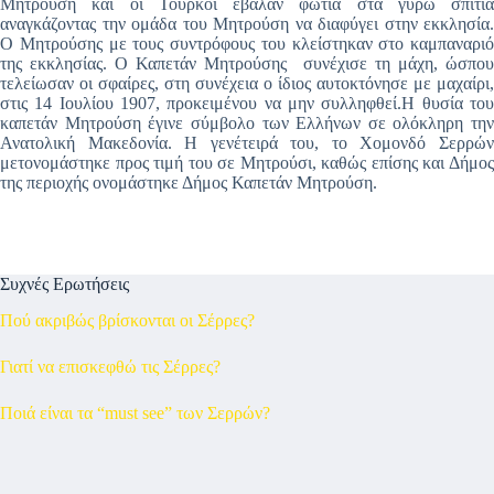
Μητρούση και οι Τούρκοι έβαλαν φωτιά στα γύρω σπίτια
αναγκάζοντας την ομάδα του Μητρούση να διαφύγει στην εκκλησία.
Ο Μητρούσης με τους συντρόφους του κλείστηκαν στο καμπαναριό
της εκκλησίας. Ο Καπετάν Μητρούσης συνέχισε τη μάχη, ώσπου
τελείωσαν οι σφαίρες, στη συνέχεια ο ίδιος αυτοκτόνησε με μαχαίρι,
στις 14 Ιουλίου 1907, προκειμένου να μην συλληφθεί.Η θυσία του
καπετάν Μητρούση έγινε σύμβολο των Ελλήνων σε ολόκληρη την
Ανατολική Μακεδονία. Η γενέτειρά του, το Χομονδό Σερρών
μετονομάστηκε προς τιμή του σε Μητρούσι, καθώς επίσης και Δήμος
της περιοχής ονομάστηκε Δήμος Καπετάν Μητρούση.
Συχνές Ερωτήσεις
Πού ακριβώς βρίσκονται οι Σέρρες?
Γιατί να επισκεφθώ τις Σέρρες?
Ποιά είναι τα “must see” των Σερρών?