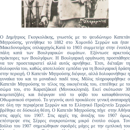
Ο Δημήτριος Γκογκολάκης, γνωστός με το ψευδώνυμο Καπετάν
Μητρούσης, γεννήθηκε το 1882 στο Χομονδό Σερρών και ήταν
Μακεδονομάχος οπλαρχηγός.Κατά το 1903 συμμετείχε στην ένοπλη
πάλη κατά των Βουλγαρικών σωμάτων. Εξόντωσε αρκετούς
πράκτορες των Βουλγάρων. Η Βουλγαρική οργάνωση προσπάθησε
να τον προσεταιριστεί αλλά αυτός αρνήθηκε. Έτσι, διέταξαν τη
δολοφονία του, καθώς αποτελούσε εμπόδιο για τη Βουλγαρική δράση
στην περιοχή. Ο Καπετάν Μητρούσης διέφυγε, αλλά δολοφονήθηκε η
γυναίκα του και το μοναδικό παιδί τους. Μόλις πληροφορήθηκε ο
Καπετάν Μητρούσης το τέλος της οικογένειάς του, επιτέθηκε με το
σώμα του, στο Καρατζάκιοϊ (Μονοκκλησιά). Εκεί σκότωσαν 30
κομιτατζήδες και διέφυγαν υπό το φόβο του καταφθάνοντος
Οθωμανικού στρατού. Το γεγονός αυτό προκάλεσε γενική αναταραχή
σε όλη την περιφέρεια Σερρών και το Ελληνικό Προξενείο Σερρών
βρέθηκε σε δύσκολη θέση. Ο Καπετάν Μητρούσης πήγε στην Αθήνα
στις αρχές του 1907. Στις αρχές της άνοιξης του 1907 όμως
επέστρεψε στις Σέρρες συγκροτώντας μικρό ένοπλο σώμα. Τον
Ιούλιο του 1907 σημειώθηκαν σφοδρές μάχες με την εμπλοκή του