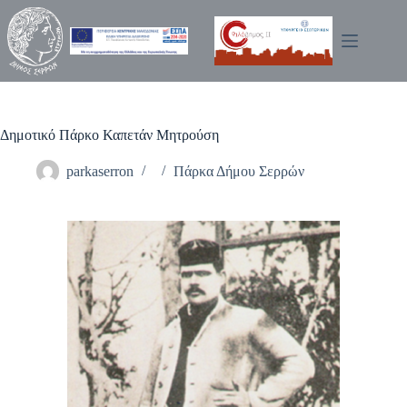
Μετάβαση
στο
περιεχόμενο
Δημοτικό Πάρκο Καπετάν Μητρούση
parkaserron
Πάρκα Δήμου Σερρών