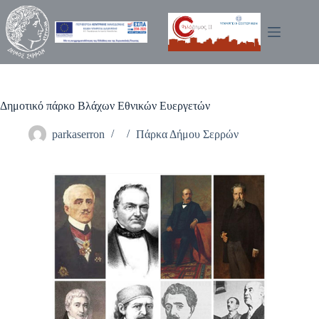
Μετάβαση
στο
περιεχόμενο
Δημοτικό πάρκο Βλάχων Εθνικών Ευεργετών
parkaserron
Πάρκα Δήμου Σερρών