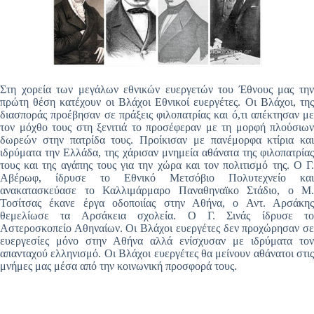
Στη χορεία των μεγάλων εθνικών ευεργετών του Έθνους μας την
πρώτη θέση κατέχουν οι Βλάχοι Εθνικοί ευεργέτες. Οι Βλάχοι, της
διασποράς προέβησαν σε πράξεις φιλοπατρίας και ό,τι απέκτησαν με
τον μόχθο τους στη ξενιτιά το προσέφεραν με τη μορφή πλούσιων
δωρεών στην πατρίδα τους. Προίκισαν με πανέμορφα κτίρια και
ιδρύματα την Ελλάδα, της χάρισαν μνημεία αθάνατα της φιλοπατρίας
τους και της αγάπης τους για την χώρα και τον πολιτισμό της. Ο Γ.
Αβέρωφ, ίδρυσε το Εθνικό Μετσόβιο Πολυτεχνείο και
ανακατασκεύασε το Καλλιμάρμαρο Παναθηναϊκο Στάδιο, ο Μ.
Τοσίτσας έκανε έργα οδοποιίας στην Αθήνα, ο Αντ. Αρσάκης
θεμελίωσε τα Αρσάκεια σχολεία. Ο Γ. Σινάς ίδρυσε το
Αστεροσκοπείο Αθηναίων. Οι Βλάχοι ευεργέτες δεν προχώρησαν σε
ευεργεσίες μόνο στην Αθήνα αλλά ενίσχυσαν με ιδρύματα τον
απανταχού ελληνισμό. Οι Βλάχοι ευεργέτες θα μείνουν αθάνατοι στις
μνήμες μας μέσα από την κοινωνική προσφορά τους.