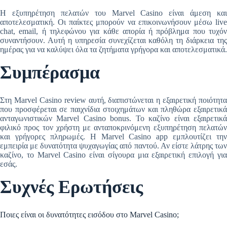
Η εξυπηρέτηση πελατών του Marvel Casino είναι άμεση και
αποτελεσματική. Οι παίκτες μπορούν να επικοινωνήσουν μέσω live
chat, email, ή τηλεφώνου για κάθε απορία ή πρόβλημα που τυχόν
συναντήσουν. Αυτή η υπηρεσία συνεχίζεται καθόλη τη διάρκεια της
ημέρας για να καλύψει όλα τα ζητήματα γρήγορα και αποτελεσματικά.
Συμπέρασμα
Στη Marvel Casino review αυτή, διαπιστώνεται η εξαιρετική ποιότητα
που προσφέρεται σε παιχνίδια στοιχημάτων και πληθώρα εξαιρετικά
ανταγωνιστικών Marvel Casino bonus. Το καζίνο είναι εξαιρετικά
φιλικό προς τον χρήστη με ανταποκρινόμενη εξυπηρέτηση πελατών
και γρήγορες πληρωμές. Η Marvel Casino app εμπλουτίζει την
εμπειρία με δυνατότητα ψυχαγωγίας από παντού. Αν είστε λάτρης των
καζίνο, το Marvel Casino είναι σίγουρα μια εξαιρετική επιλογή για
εσάς.
Συχνές Ερωτήσεις
Ποιες είναι οι δυνατότητες εισόδου στο Marvel Casino;