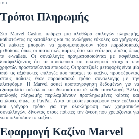
του.
Τρόποι Πληρωμής
Στο Marvel Casino, υπάρχει μια πληθώρα επιλογών πληρωμής,
καθιστώντας τις καταθέσεις και τις αναλήψεις εύκολες και γρήγορες.
Οι παίκτες μπορούν να χρησιμοποιήσουν τόσο παραδοσιακές
μεθόδους όπως οι πιστωτικές κάρτες όσο και νεότερες λύσεις όπως
τα e-wallets. Οι συναλλαγές πραγματοποιούνται με ασφάλεια,
διασφαλίζοντας ότι τα προσωπικά και οικονομικά στοιχεία των
χρηστών προστατεύονται επαρκώς. Οι τραπεζικές μεταφορές είναι μία
από τις αξιόπιστες επιλογές που παρέχει το καζίνο, προσφέροντας
στους παίκτες έναν παραδοσιακό τρόπο συναλλαγής με την
πλατφόρμα. Η Marvel ασκεί κρυπτογράφηση δεδομένων για να
εξασφαλίσει ασφάλεια και ιδιωτικότητα σε κάθε συναλλαγή. Άλλες
επιλογές πληρωμής περιλαμβάνουν προπληρωμένες κάρτες και
επιλογές όπως το PayPal. Αυτά τα μέσα προσφέρουν έναν ευέλικτο
και γρήγορο τρόπο για την ολοκλήρωση των χρηματικών
συναλλαγών, δίνοντας στους παίκτες την άνεση που χρειάζονται για
να απολαύσουν το καζίνο.
Εφαρμογή Καζίνο Marvel