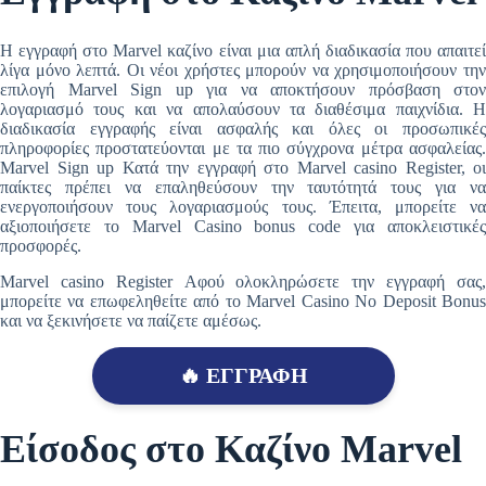
Η εγγραφή στο Marvel καζίνο είναι μια απλή διαδικασία που απαιτεί
λίγα μόνο λεπτά. Οι νέοι χρήστες μπορούν να χρησιμοποιήσουν την
επιλογή Marvel Sign up για να αποκτήσουν πρόσβαση στον
λογαριασμό τους και να απολαύσουν τα διαθέσιμα παιχνίδια. Η
διαδικασία εγγραφής είναι ασφαλής και όλες οι προσωπικές
πληροφορίες προστατεύονται με τα πιο σύγχρονα μέτρα ασφαλείας.
Marvel Sign up Κατά την εγγραφή στο Marvel casino Register, οι
παίκτες πρέπει να επαληθεύσουν την ταυτότητά τους για να
ενεργοποιήσουν τους λογαριασμούς τους. Έπειτα, μπορείτε να
αξιοποιήσετε το Marvel Casino bonus code για αποκλειστικές
προσφορές.
Marvel casino Register Αφού ολοκληρώσετε την εγγραφή σας,
μπορείτε να επωφεληθείτε από το Marvel Casino No Deposit Bonus
και να ξεκινήσετε να παίζετε αμέσως.
🔥 ΕΓΓΡΑΦΗ
Είσοδος στο Καζίνο Marvel