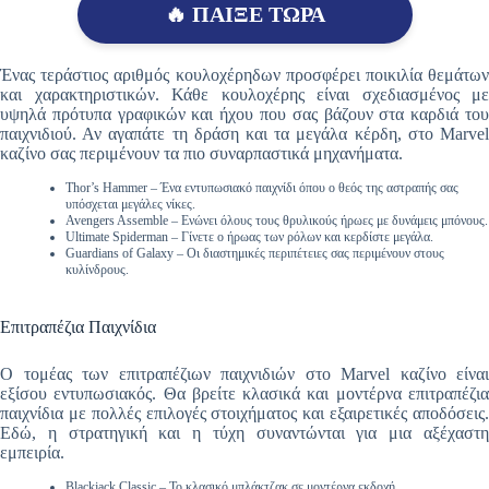
🔥 ΠΑΙΞΕ ΤΩΡΑ
Ένας τεράστιος αριθμός κουλοχέρηδων προσφέρει ποικιλία θεμάτων
και χαρακτηριστικών. Κάθε κουλοχέρης είναι σχεδιασμένος με
υψηλά πρότυπα γραφικών και ήχου που σας βάζουν στα καρδιά του
παιχνιδιού. Αν αγαπάτε τη δράση και τα μεγάλα κέρδη, στο Marvel
καζίνο σας περιμένουν τα πιο συναρπαστικά μηχανήματα.
Thor’s Hammer – Ένα εντυπωσιακό παιχνίδι όπου ο θεός της αστραπής σας
υπόσχεται μεγάλες νίκες.
Avengers Assemble – Ενώνει όλους τους θρυλικούς ήρωες με δυνάμεις μπόνους.
Ultimate Spiderman – Γίνετε ο ήρωας των ρόλων και κερδίστε μεγάλα.
Guardians of Galaxy – Οι διαστημικές περιπέτειες σας περιμένουν στους
κυλίνδρους.
Επιτραπέζια Παιχνίδια
Ο τομέας των επιτραπέζιων παιχνιδιών στο Marvel καζίνο είναι
εξίσου εντυπωσιακός. Θα βρείτε κλασικά και μοντέρνα επιτραπέζια
παιχνίδια με πολλές επιλογές στοιχήματος και εξαιρετικές αποδόσεις.
Εδώ, η στρατηγική και η τύχη συναντώνται για μια αξέχαστη
εμπειρία.
Blackjack Classic – Το κλασικό μπλάκτζακ σε μοντέρνα εκδοχή.