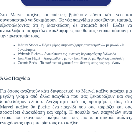
Στο Marvel καζίνο, οι παίκτες βρίσκουν πάντα κάτι νέο και
συναρπαστικό να δοκιμάσουν. Τα νέα παιχνίδια προστίθενται τακτικά,
εξασφαλίζοντας ότι η διασκέδαση δε σταματά ποτέ. Ελάτε να
ανακαλύψετε τις φρέσκες κυκλοφορίες που θα σας εντυπωσιάσουν με
την πρωτοτυπία τους.
Infinity Stones – Πάρτε μέρος στην αναζήτηση των πετραδιών με μοναδικές
δυνατότητες.
Wakanda Riches – Ανακαλύψτε τις μυστικές θησαυρούς της Wakanda.
Iron Man Flight – Απογειωθείτε με τον Iron Man σε μια θρυλική αποστολή.
Cosmic Reels – Τα εκπληκτικά γραφικά του διαστήματος σας περιμένουν.
Άλλα Παιχνίδια
Για όσους αναζητούν κάτι διαφορετικό, το Marvel καζίνο παρέχει μια
μεγάλη γκάμα από άλλα παιχνίδια που σας ξεκουράζουν και σας
διασκεδάζουν εξίσου. Ανεξάρτητα από τις προτιμήσεις σας, στο
Marvel καζίνο θα βρείτε ένα παιχνίδι που σας ταιριάζει και σας
προσφέρει διασκέδαση και κέρδη. Η ποικιλία των παιχνιδιών είναι
τέτοια που ικανοποιεί ακόμα και τους πιο απαιτητικούς παίκτες,
ενισχύοντας την εμπειρία τους στο καζίνο.