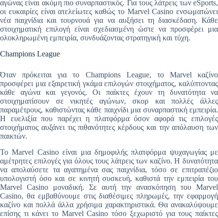
αγώνας είναι ακόμη πιο συναρπαστικός. Για τους λάτρεις των eSports,
οι ευκαιρίες είναι ατελείωτες καθώς το Marvel Casino ενσωματώνει
νέα παιχνίδια και τουρνουά για να αυξήσει τη διασκέδαση. Κάθε
στοιχηματική επιλογή είναι σχεδιασμένη ώστε να προσφέρει μια
ολοκληρωμένη εμπειρία, συνδυάζοντας στρατηγική και τύχη.
Champions League
Όταν πρόκειται για το Champions League, το Marvel καζίνο
προσφέρει μια εξαιρετική γκάμα επιλογών στοιχήματος, καλύπτοντας
κάθε αγώνα και γεγονός. Οι παίκτες έχουν τη δυνατότητα να
στοιχηματίσουν σε νικητές αγώνων, σκορ και πολλές άλλες
παραμέτρους, καθιστώντας κάθε παιχνίδι μια συναρπαστική εμπειρία.
Η ευελιξία που παρέχει η πλατφόρμα όσον αφορά τις επιλογές
στοιχήματος αυξάνει τις πιθανότητες κέρδους και την απόλαυση των
παικτών.
Το Marvel Casino είναι μια δημοφιλής πλατφόρμα ψυχαγωγίας με
αμέτρητες επιλογές για όλους τους λάτρεις των καζίνο. Η δυνατότητα
να απολαύσετε τα αγαπημένα σας παιχνίδια, τόσο σε επιτραπέζιο
υπολογιστή όσο και σε κινητή συσκευή, καθιστά την εμπειρία του
Marvel Casino μοναδική. Σε αυτή την ανασκόπηση του Marvel
Casino, θα εμβαθύνουμε στις διαθέσιμες πληρωμές, την εφαρμογή
καζίνο και πολλά άλλα χρήσιμα χαρακτηριστικά. Θα ανακαλύψουμε
επίσης τι κάνει το Marvel Casino τόσο ξεχωριστό για τους παίκτες