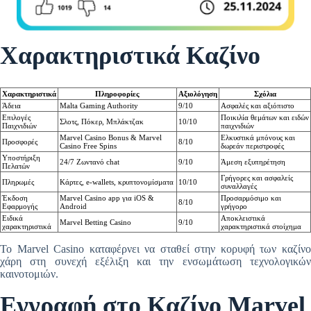
Χαρακτηριστικά Καζίνο
Χαρακτηριστικά
Πληροφορίες
Αξιολόγηση
Σχόλια
Άδεια
Malta Gaming Authority
9/10
Ασφαλές και αξιόπιστο
Επιλογές
Ποικιλία θεμάτων και ειδών
Σλοτς, Πόκερ, Μπλάκτζακ
10/10
Παιχνιδιών
παιχνιδιών
Marvel Casino Bonus & Marvel
Ελκυστικά μπόνους και
Προσφορές
8/10
Casino Free Spins
δωρεάν περιστροφές
Υποστήριξη
24/7 Ζωντανό chat
9/10
Άμεση εξυπηρέτηση
Πελατών
Γρήγορες και ασφαλείς
Πληρωμές
Κάρτες, e-wallets, κρυπτονομίσματα
10/10
συναλλαγές
Έκδοση
Marvel Casino app για iOS &
Προσαρμόσιμο και
8/10
Εφαρμογής
Android
γρήγορο
Ειδικά
Αποκλειστικά
Marvel Betting Casino
9/10
χαρακτηριστικά
χαρακτηριστικά στοίχημα
Το Marvel Casino καταφέρνει να σταθεί στην κορυφή των καζίνο
χάρη στη συνεχή εξέλιξη και την ενσωμάτωση τεχνολογικών
καινοτομιών.
Εγγραφή στο Καζίνο Marvel