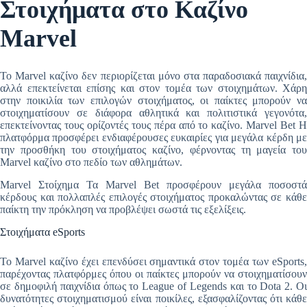
Στοιχήματα στο Καζίνο
Marvel
Το Marvel καζίνο δεν περιορίζεται μόνο στα παραδοσιακά παιχνίδια,
αλλά επεκτείνεται επίσης και στον τομέα των στοιχημάτων. Χάρη
στην ποικιλία των επιλογών στοιχήματος, οι παίκτες μπορούν να
στοιχηματίσουν σε διάφορα αθλητικά και πολιτιστικά γεγονότα,
επεκτείνοντας τους ορίζοντές τους πέρα από το καζίνο. Marvel Bet Η
πλατφόρμα προσφέρει ενδιαφέρουσες ευκαιρίες για μεγάλα κέρδη με
την προσθήκη του στοιχήματος καζίνο, φέρνοντας τη μαγεία του
Marvel καζίνο στο πεδίο των αθλημάτων.
Marvel Στοίχημα Τα Marvel Bet προσφέρουν μεγάλα ποσοστά
κέρδους και πολλαπλές επιλογές στοιχήματος προκαλώντας σε κάθε
παίκτη την πρόκληση να προβλέψει σωστά τις εξελίξεις.
Στοιχήματα eSports
Το Marvel καζίνο έχει επενδύσει σημαντικά στον τομέα των eSports,
παρέχοντας πλατφόρμες όπου οι παίκτες μπορούν να στοιχηματίσουν
σε δημοφιλή παιχνίδια όπως το League of Legends και το Dota 2. Οι
δυνατότητες στοιχηματισμού είναι ποικίλες, εξασφαλίζοντας ότι κάθε